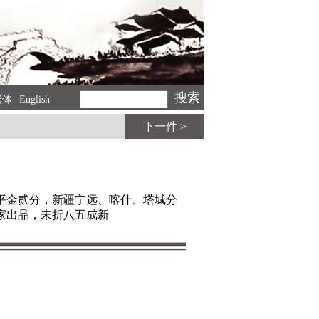
繁体
English
下一件 >
库平金贰分，新疆宁远、喀什、塔城分
家出品，未折八五成新