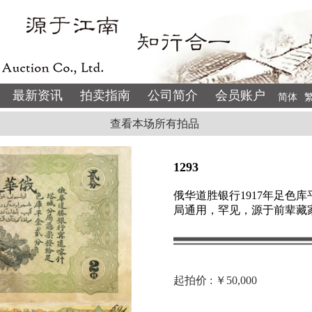
最新资讯
拍卖指南
公司简介
会员账户
简体
查看本场所有拍品
1293
俄华道胜银行1917年足色
局通用，罕见，源于前辈藏
起拍价 : ￥50,000