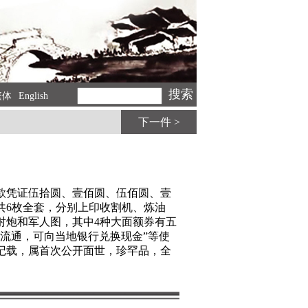
繁体
English
下一件 >
取款凭证伍拾圆、壹佰圆、伍佰圆、壹
共6枚全套，分别上印收割机、炼油
射炮和军人图，其中4种大面额券有五
上流通，可向当地银行兑换现金”等使
记载，属首次公开面世，珍罕品，全