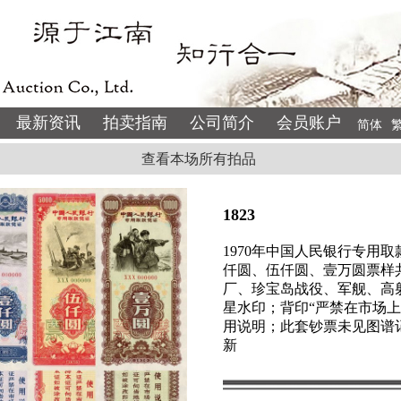
最新资讯
拍卖指南
公司简介
会员账户
简体
查看本场所有拍品
1823
1970年中国人民银行专用
仟圆、伍仟圆、壹万圆票样
厂、珍宝岛战役、军舰、高
星水印；背印“严禁在市场
用说明；此套钞票未见图谱
新