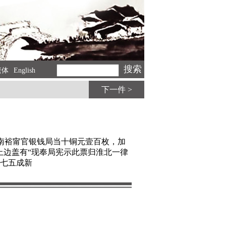
繁体
English
下一件 >
江南裕甯官银钱局当十铜元壹百枚，加
上边盖有“现奉局宪示此票归淮北一律
，七五成新