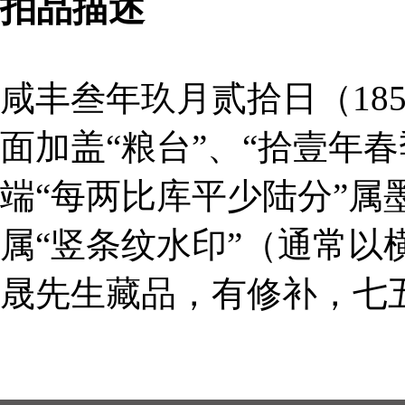
拍品描述
咸丰叁年玖月贰拾日（18
面加盖“粮台”、“拾壹年
端“每两比库平少陆分”
属“竖条纹水印”（通常
晟先生藏品，有修补，七