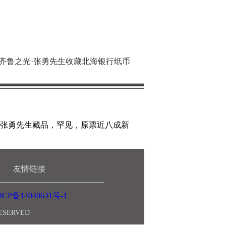
会,齐鲁之光·张勇先生收藏北海银行纸币
；张勇先生藏品，罕见，原票近八成新
友情链接
ICP备14040631号-1
RESERVED