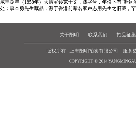
咸丰捌年（1858年）大清宝钞贰千文，践字号，年份下有“源远
处；森本勇先生藏品，源于香港前辈名家卢志用先生之旧藏，罕
关于阳明
联系我们
拍品征集
版权所有 上海阳明拍卖有限公司 服务热线 021-6
COPYRIGHT © 2014 YANGMINGA