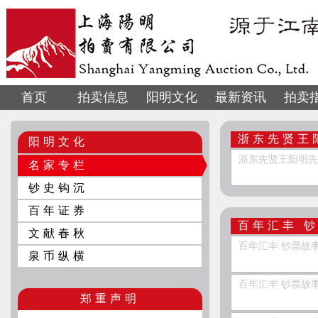
首页
拍卖信息
阳明文化
最新资讯
拍卖
浙东先贤王
阳明文化
浙东先贤王阳明
名家专栏
钞史钩沉
百年证券
百年汇丰 
文献春秋
百年汇丰 钞票故
泉币纵横
百年汇丰 钞票故
郑重声明