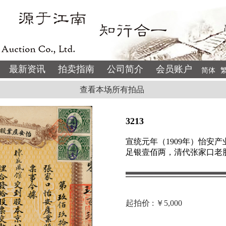
最新资讯
拍卖指南
公司简介
会员账户
简体
查看本场所有拍品
3213
宣统元年（1909年）怡安
足银壹佰两，清代张家口老
起拍价 : ￥5,000